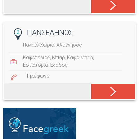
ΠΑΝΣΕΛΗΝΟΣ
2
Παλαιό Χωριό, Αλόννησος
Καφετέριες
,
Μπαρ
,
Καφέ Μπαρ
,
Εστιατόρια
,
Έξοδος
Τηλέφωνο